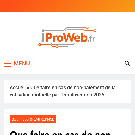
Skip
to
content
iProWeb
Magazine business & IT
MENU
Accueil
»
Que faire en cas de non-paiement de la
cotisation mutuelle par l’employeur en 2026
BUSINESS & ENTREPRISE
Que faire en cas de non-